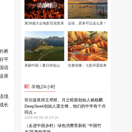
的桥
好平
国语
这座
语境
成长