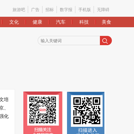
旅游吧
广告
招标
数字报
手机版
无障碍
文化
健康
汽车
科技
美食
文培
北京、
强化